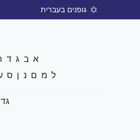
גופנים בעברית
א ב ג ד ה 
ל מ ם נ ן ס ע
גדל