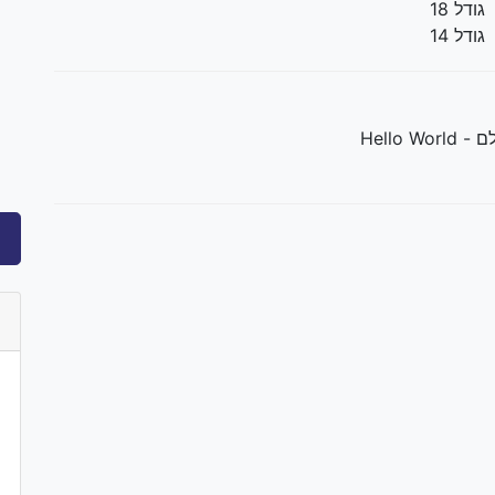
גודל 18
גודל 14
Hello Wo
impleclm-bold-webfont.ttf') format('truetype');
