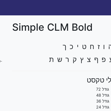
Simple CLM Bold
ו ז ח ט י כ ך
 פ ף צ ץ ק ר ש ת
9-
י טקסט
גודל 72
גודל 48
גודל 36
גודל 24