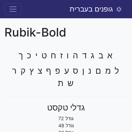
גופנים בעברית
Rubik-Bold
א ב ג ד ה ו ז ח ט י כ ך
ל מ ם נ ן ס ע פ ף צ ץ ק ר
ש ת
גדלי טקסט
גודל 72
גודל 48