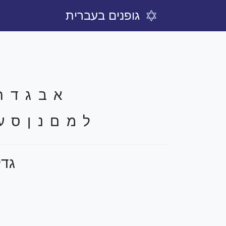
גופנים בעברית
א ב ג ד ה 
ל מ ם נ ן ס ע
גדל