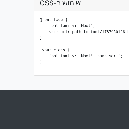
שימוש ב-CSS
@font-face {

    font-family: 'Noot';

    src: url('path-to-font/1737450118_N
}

.your-class {

    font-family: 'Noot', sans-serif;

}