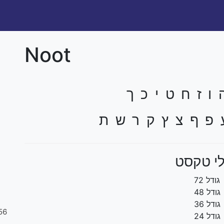
Noot
ו ז ח ט י כ ך
 פ ף צ ץ ק ר ש ת
י טקסט
גודל 72
גודל 48
גודל 36
56
גודל 24