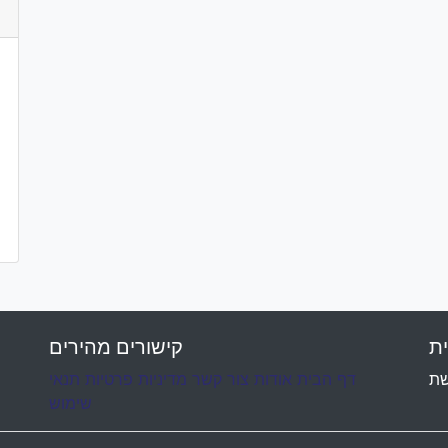
oot.otf') format('truetype');

ית
קישורים מהירים
שת
דף הבית
אודות
צור קשר
מדיניות פרטיות
תנאי
שימוש