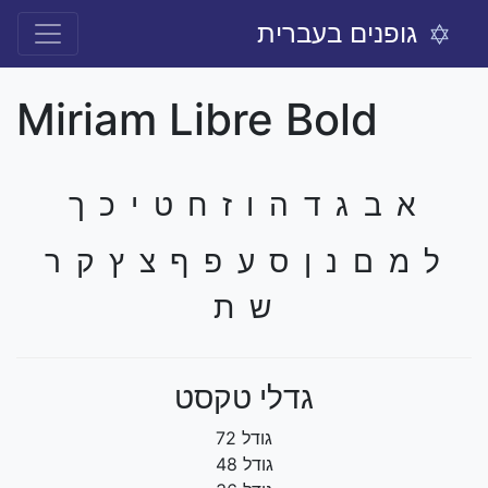
גופנים בעברית
Miriam Libre Bold
א ב ג ד ה ו ז ח ט י כ ך
ל מ ם נ ן ס ע פ ף צ ץ ק ר
ש ת
גדלי טקסט
גודל 72
גודל 48