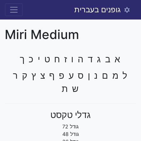
גופנים בעברית
Miri Medium
א ב ג ד ה ו ז ח ט י כ ך
ל מ ם נ ן ס ע פ ף צ ץ ק ר
ש ת
גדלי טקסט
גודל 72
גודל 48