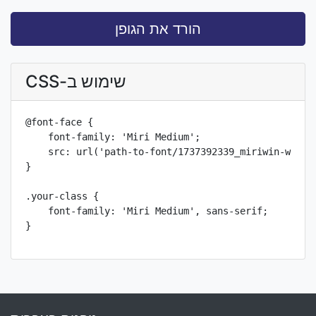
הורד את הגופן
שימוש ב-CSS
@font-face {

    font-family: 'Miri Medium';

    src: url('path-to-font/1737392339_miriwin-webfon
}

.your-class {

    font-family: 'Miri Medium', sans-serif;

}