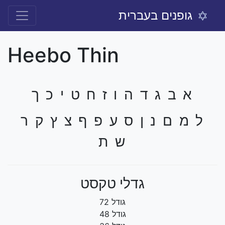
גופנים בעברית
Heebo Thin
א ב ג ד ה ו ז ח ט י כ ך
ל מ ם נ ן ס ע פ ף צ ץ ק ר
ש ת
גדלי טקסט
גודל 72
גודל 48