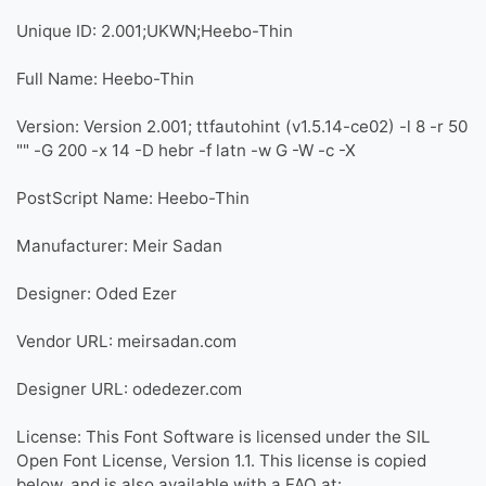
Unique ID: 2.001;UKWN;Heebo-Thin
Full Name: Heebo-Thin
Version: Version 2.001; ttfautohint (v1.5.14-ce02) -l 8 -r 50
-G 200 -x 14 -D hebr -f latn -w G -W -c -X ""
PostScript Name: Heebo-Thin
Manufacturer: Meir Sadan
Designer: Oded Ezer
Vendor URL: meirsadan.com
Designer URL: odedezer.com
License: This Font Software is licensed under the SIL
Open Font License, Version 1.1. This license is copied
below, and is also available with a FAQ at: