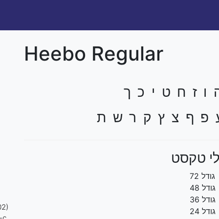
Heebo Regular
ו ז ח ט י כ ך
 פ ף צ ץ ק ר ש ת
י טקסט
גודל 72
גודל 48
גודל 36
02)
גודל 24
-c