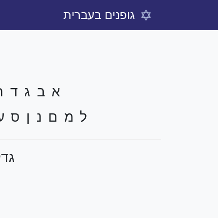
גופנים בעברית
א ב ג ד ה 
ל מ ם נ ן ס ע
גדל