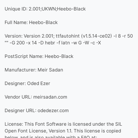
Unique ID: 2.001;UKWN;Heebo-Black
Full Name: Heebo-Black
Version: Version 2.001; ttfautohint (v1.5.14-ce02) -l 8 -r 50
-G 200 -x 14 -D hebr -f latn -w G -W -c -X ""
PostScript Name: Heebo-Black
Manufacturer: Meir Sadan
Designer: Oded Ezer
Vendor URL: meirsadan.com
Designer URL: odedezer.com
License: This Font Software is licensed under the SIL
Open Font License, Version 1.1. This license is copied
below, and is also available with a FAQ at: