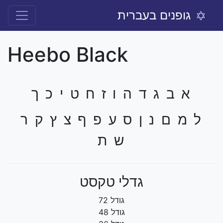
גופנים בעברית
Heebo Black
א ב ג ד ה ו ז ח ט י כ ך
ל מ ם נ ן ס ע פ ף צ ץ ק ר
ש ת
גדלי טקסט
גודל 72
גודל 48