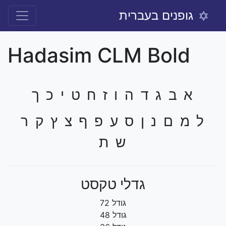
גופנים בעברית
Hadasim CLM Bold
א ב ג ד ה ו ז ח ט י כ ך
ל מ ם נ ן ס ע פ ף צ ץ ק ר
ש ת
גדלי טקסט
גודל 72
גודל 48