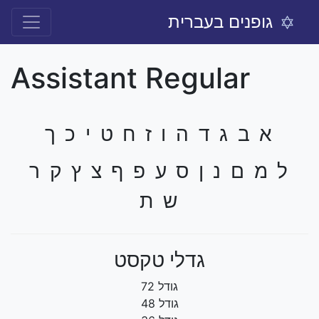
גופנים בעברית
Assistant Regular
א ב ג ד ה ו ז ח ט י כ ך
ל מ ם נ ן ס ע פ ף צ ץ ק ר
ש ת
גדלי טקסט
גודל 72
גודל 48