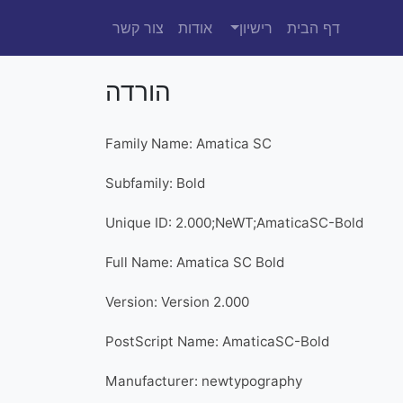
דף הבית
רישיון
אודות
צור קשר
הורדה
Family Name: Amatica SC
Subfamily: Bold
Unique ID: 2.000;NeWT;AmaticaSC-Bold
Full Name: Amatica SC Bold
Version: Version 2.000
PostScript Name: AmaticaSC-Bold
Manufacturer: newtypography