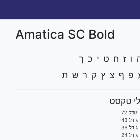
Amatica SC Bold
ו ז ח ט י כ ך
 פ ף צ ץ ק ר ש ת
י טקסט
גודל 72
גודל 48
גודל 36
גודל 24