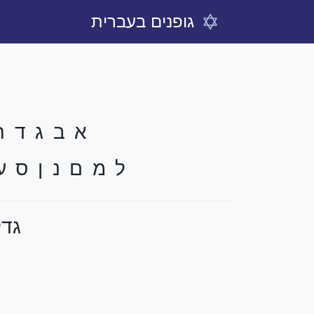
גופנים בעברית
א ב ג ד ה 
ל מ ם נ ן ס ע
גדל