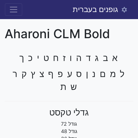
גופנים בעברית
Aharoni CLM Bold
א ב ג ד ה ו ז ח ט י כ ך
ל מ ם נ ן ס ע פ ף צ ץ ק ר
ש ת
גדלי טקסט
גודל 72
גודל 48